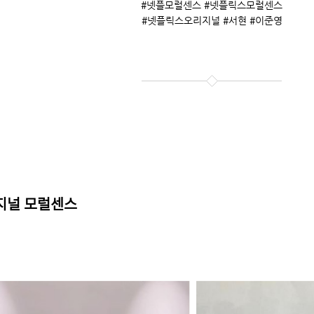
#넷플모럴센스 #넷플릭스모럴센스
#넷플릭스오리지널 #서현 #이준영
지널 모럴센스