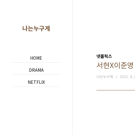
본문 바로가기
나는누구게
넷플릭스
HOME
서현X이준영
DRAMA
나는누구게
2021. 4. 
NETFLIX