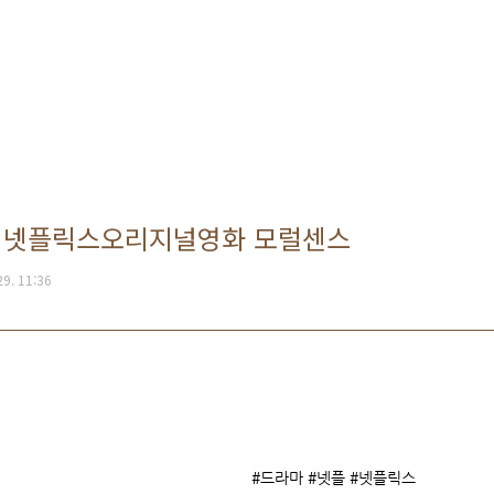
 넷플릭스오리지널영화 모럴센스
29. 11:36
#드라마 #넷플 #넷플릭스