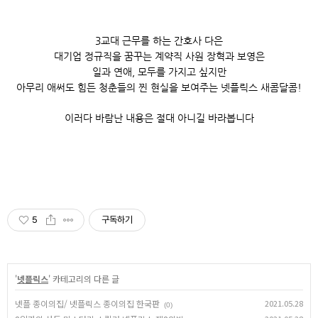
3교대 근무를 하는 간호사 다은
대기업 정규직을 꿈꾸는 계약직 사원 장혁과 보영은
일과 연애, 모두를 가지고 싶지만
아무리 애써도 힘든 청춘들의 찐 현실을 보여주는 넷플릭스 새콤달콤!
이러다 바람난 내용은 절대 아니길 바라봅니다
5
구독하기
'
넷플릭스
' 카테고리의 다른 글
넷플 종이의집/ 넷플릭스 종이의집 한국판
2021.05.28
(0)