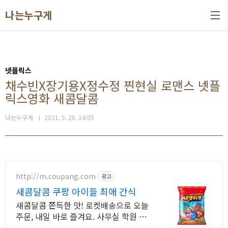
본문 바로가기
나는누구게
넷플릭스
채수빈X장기용X정수정 찐현실 로맨스 넷플
릭스영화 새콤달콤
나는누구게
2021. 5. 20. 14:05
http://m.coupang.com
광고
새콤달콤 쿠팡 아이들 최애 간식
새콤달콤 쫀득한 맛! 로켓배송으로 오늘
주문, 내일 바로 즐겨요. 사무실 학원 간
식으로 딱! 저렴한 가격에 가성비 좋게