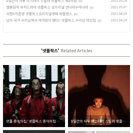
8일간의 사투 미스터리 스릴러 넷플릭스 제8의밤
2021.05.28
(0)
웹툰원작 뮤직드라마 넷플릭스 오리지널 안나라수마나라
2021.05.07
(0)
서현X이준영 넷플릭스오리지널영화 모럴센스
2021.04.29
(0)
남미 국가 수리남에서 마약왕이 됐다? 넷플릭스 수리남 라인업
2021.04.19
(0)
'넷플릭스'
Related Articles
넷플 종이의집/ 넷플릭스 종이의집 한국판
8일간의 사투 미스터리 스릴러 넷플릭스 제8의밤