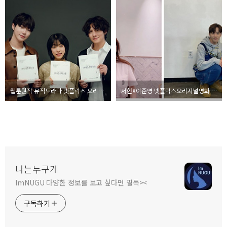
웹툰원작 뮤직드라마 넷플릭스 오리지널 안나라수마나라
서현X이준영 넷플릭스오리지널영화 모럴센스
나는누구게
ImNUGU 다양한 정보를 보고 싶다면 필독><
구독하기