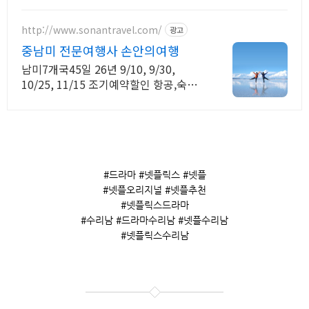
http://www.sonantravel.com/
광고
중남미 전문여행사 손안의여행
남미7개국45일 26년 9/10, 9/30,
10/25, 11/15 조기예약할인 항공,숙박,
이동,필수투어27가지! 거의 모든 것이
포함된 남미여행!
#드라마 #넷플릭스 #넷플
#넷플오리지널 #넷플추천
#넷플릭스드라마
#수리남 #드라마수리남 #넷플수리남
#넷플릭스수리남