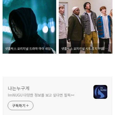
넷플릭스 오리지널 드라마 마이 네임 / 언더커버 네메시스 (가제)
넷플릭스 오지리널 시트콤 지구망! 내일 지구가 망해버렸으면 좋겠어
나는누구게
ImNUGU 다양한 정보를 보고 싶다면 필독><
구독하기