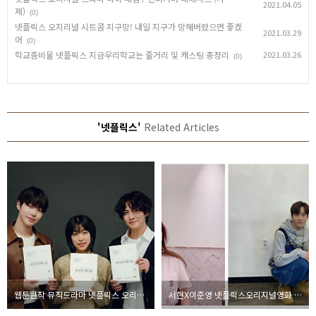
2021.04.05
제)
(0)
넷플릭스 오지리널 시트콤 지구망! 내일 지구가 망해버렸으면 좋겠
2021.03.29
어
(0)
학교좀비물 넷플릭스 지금우리학교는 줄거리 및 캐스팅 총정리
2021.03.26
(0)
'넷플릭스'
Related Articles
웹툰원작 뮤직드라마 넷플릭스 오리지널 안나라수마나라
서현X이준영 넷플릭스오리지널영화 모럴센스