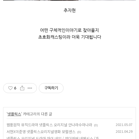
추자현
어떤 구체적인이야기로 찾아올지
초호화캐스팅이라 더욱 기대됩니다
6
구독하기
'
넷플릭스
' 카테고리의 다른 글
웹툰원작 뮤직드라마 넷플릭스 오리지널 안나라수마나라
2021.05.07
(0)
서현X이준영 넷플릭스오리지널영화 모럴센스
2021.04.29
(0)
넷플릭스 오리지널 드라마 마이 네임 / 언더커버 네메시스 (가