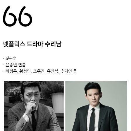
넷플릭스 드라마 수리남
- 6부작
- 윤종빈 연출
- 하정우, 황정민, 조우진, 유연석, 추자연 등