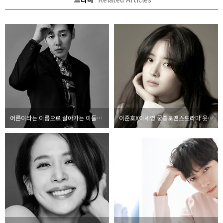
어른이라는 이름으로 살아가는 이들이야기 드라마 너는 나의 봄
이준호X이세영 궁중로맨스드라마 옷소매 붉은 끝동(+붉은끝동 의미)