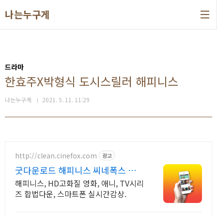
본문 바로가기
나는누구게
드라마
한효주X박형식 도시스릴러 해피니스
나는누구게
2021. 5. 11. 11:29
http://clean.cinefox.com
광고
굿다운로드 해피니스 씨네폭스 한
국영화 30%할인중
해피니스, HD고화질 영화, 애니, TV시리
즈 합법다운, 스마트폰 실시간감상.