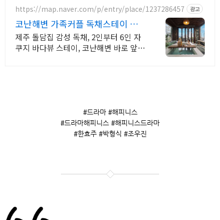
https://map.naver.com/p/entry/place/1237286457
광고
코난해변 가족커플 독채스테이 월
정리 근처 감성 독채 2채
제주 돌담집 감성 독채, 2인부터 6인 자
쿠지 바다뷰 스테이, 코난해변 바로 앞
고객리뷰 300개 검증된 숙소, 자쿠지 무
료, 바다뷰 독채, 연박할인
#드라마 #해피니스
#드라마해피니스 #해피니스드라마
#한효주 #박형식 #조우진