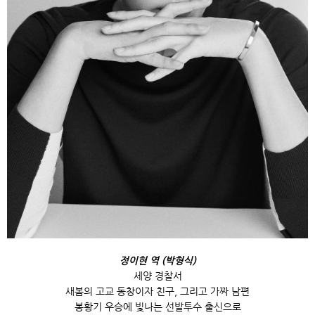
정이현 역 (박형식)
세양 경찰서
새봄의 고교 동창이자 친구, 그리고 가짜 남편
봉황기 우승에 빛나는 선발투수 출신으로