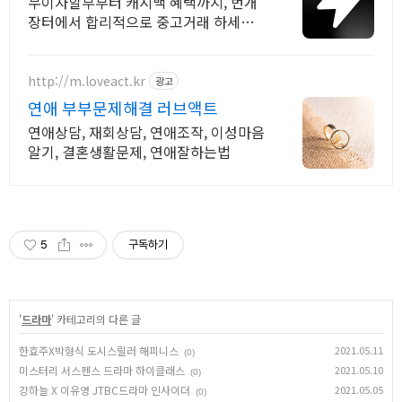
무이자할부부터 캐시백 혜택까지, 번개
장터에서 합리적으로 중고거래 하세요
전국 각지에서 올라오는 전국구 최다 상
품 매일 10만 개 이상의 신규 상품 업로
드
http://m.loveact.kr
광고
연애 부부문제해결 러브액트
연애상담, 재회상담, 연애조작, 이성마음
알기, 결혼생활문제, 연애잘하는법
5
구독하기
'
드라마
' 카테고리의 다른 글
한효주X박형식 도시스릴러 해피니스
2021.05.11
(0)
미스터리 서스펜스 드라마 하이클래스
2021.05.10
(0)
강하늘 X 이유영 JTBC드라마 인사이더
2021.05.05
(0)