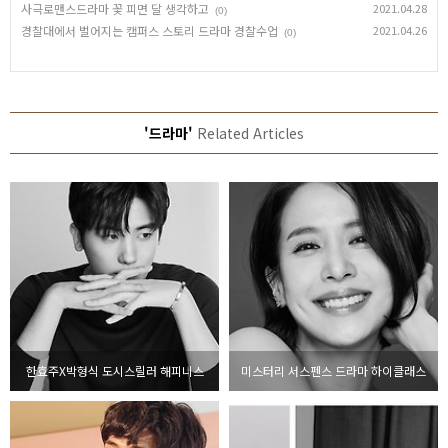
사극로맨스드라마 꽃 피면 달 생각하고
2021.04.28
(0)
경찰대에서 벌어지는 캠퍼스 스토리 드라마 경찰수업
2021.04.26
(0)
'드라마'
Related Articles
한효주X박형식 도시스릴러 해피니스
미스터리 서스펜스 드라마 하이클래스