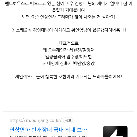
펜트하우스로 떠오르고 있는 신예 배우 김영대 님의 케미가 얼마나 잘 어
울릴지 기대됩니다
보면 요즘 연상연하 드라마가 많이 나오는 거 같아요!
-> 스케줄상 김영대님이 하차하고 황인엽님이 합류했다하네용~!!
대표적으로
왜 오수재인가 서현진/김영대
멜랑꼴리아 임수정/이도현
사내연애 잔혹사 박민영/송강
개인적으로 눈이 행복한 조합이라 기대되는 드라마들이에요!
https://m.bunjang.co.kr/
광고
연상연하 번개장터 국내 최대 브랜
드 중고거래