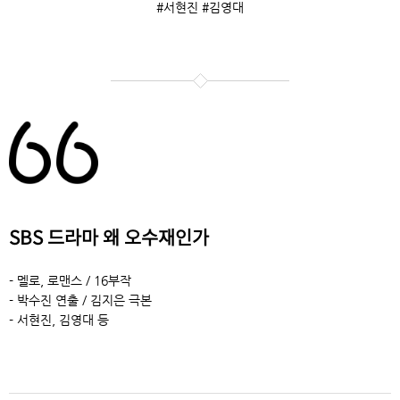
#서현진 #김영대
SBS 드라마 왜 오수재인가
- 멜로, 로맨스 / 16부작
- 박수진 연출 / 김지은 극본
- 서현진, 김영대 등