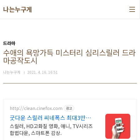
본문 바로가기
나는누구게
드라마
수애의 욕망가득 미스터리 심리스릴러 드라
마공작도시
나는누구게
2021. 4. 16. 16:51
http://clean.cinefox.com
광고
굿다운 스릴러 씨네폭스 최대3만원
+10%추가적립
스릴러, HD고화질 영화, 애니, TV시리즈
합법다운, 스마트폰 감상.