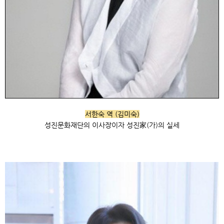
서한숙 역 (김미숙)
성진문화재단의 이사장이자 성진家(가)의 실세