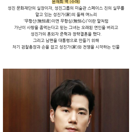
윤재희 역 (수애)
성진 문화재단의 실장이자, 성진그룹의 미술관 스페이스 진의 실무를
맡고 있는 성진가(家)의 둘째 며느리
‘무항산(無恒産)이면 무항심(無恒心)’이란 말처럼
가난이 사랑을 좀먹는다고 믿는 그녀는 오래된 연인을 버리고
성진가의 혼외자 준혁과 정략결혼을 했다.
그리고 남편을 대통령으로 만들기 위해
차기 검찰총장과 손을 잡고 성진가(家)와 전쟁을 시작하는 인물