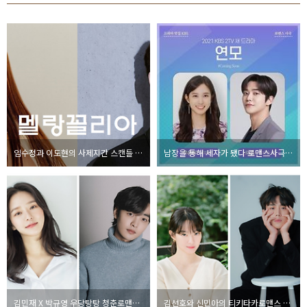
임수정과 이도현의 사제지간 스캔들 드라마 멜랑꼴리아
남장을 통해 세자가 됐다 로맨스사극드라마 연모
김민재 X 박규영 우당탕탕 청춘로맨스코미디 달리와감자탕
김선호와 신민아의 티키타카로맨스 갯마을차차차