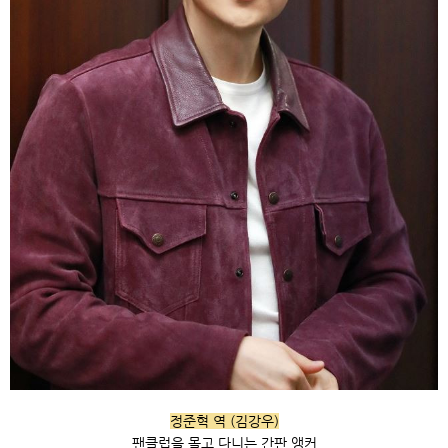
정준혁 역 (김강우)
팬클럽을 몰고 다니는 간판 앵커