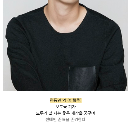
한동민 역 (이학주)
보도국 기자
모두가 잘 사는 좋은 세상을 꿈꾸며
선배인 준혁을 존경한다