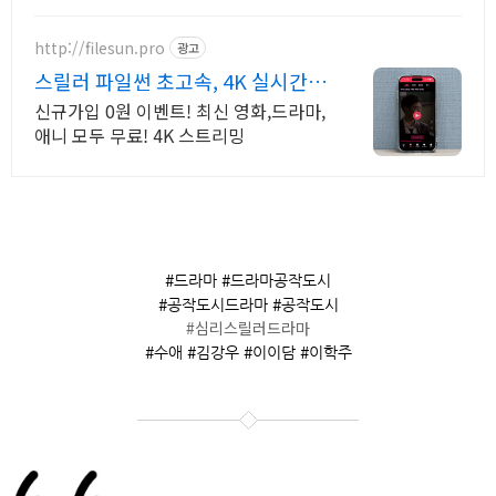
http://filesun.pro
광고
스릴러 파일썬 초고속, 4K 실시간
보기!
신규가입 0원 이벤트! 최신 영화,드라마,
애니 모두 무료! 4K 스트리밍
#드라마 #드라마공작도시
#공작도시드라마 #공작도시
#심리스릴러드라마
#수애 #김강우 #이이담 #이학주