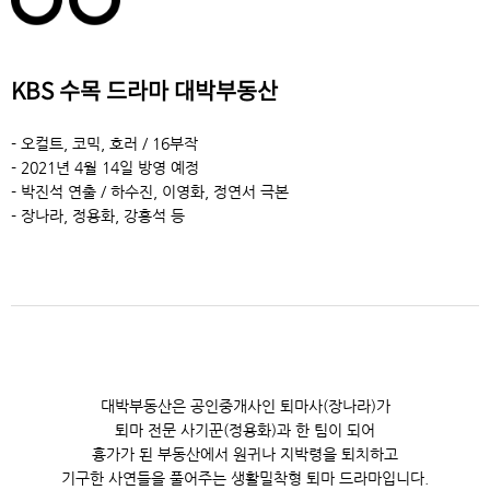
KBS 수목 드라마 대박부동산
- 오컬트, 코믹, 호러 / 16부작
- 2021년 4월 14일 방영 예정
- 박진석 연출 / 하수진, 이영화, 정연서 극본
- 장나라, 정용화, 강홍석 등
대박부동산은
공인중개사인 퇴마사(장나라)가
퇴마 전문 사기꾼(정용화)과 한 팀이 되어
흉가가 된 부동산에서 원귀나 지박령을 퇴치하고
기구한 사연들을 풀어주는 생활밀착형 퇴마 드라마입니다.