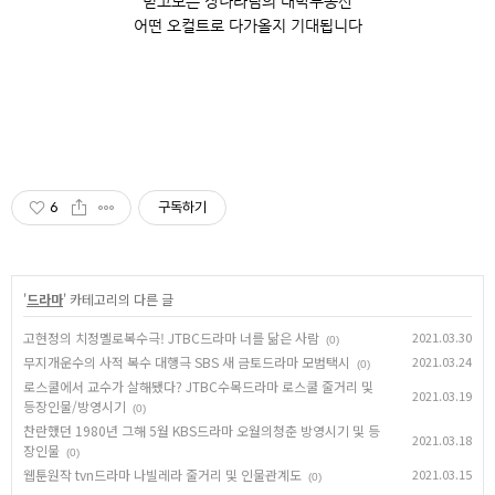
믿고보는 장나라님의 대박부동산
어떤 오컬트로 다가올지 기대됩니다
6
구독하기
'
드라마
' 카테고리의 다른 글
고현정의 치정멜로복수극! JTBC드라마 너를 닮은 사람
2021.03.30
(0)
무지개운수의 사적 복수 대행극 SBS 새 금토드라마 모범택시
2021.03.24
(0)
로스쿨에서 교수가 살해됐다? JTBC수목드라마 로스쿨 줄거리 및
2021.03.19
등장인물/방영시기
(0)
찬란했던 1980년 그해 5월 KBS드라마 오월의청춘 방영시기 및 등
2021.03.18
장인물
(0)
웹툰원작 tvn드라마 나빌레라 줄거리 및 인물관계도
2021.03.15
(0)