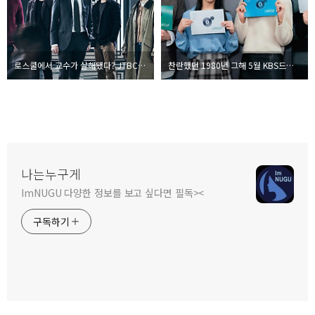
로스쿨에서 교수가 살해됐다? JTBC수목드라마 로스쿨 줄거리 및 등장인물/방영시기
찬란했던 1980년 그해 5월 KBS드라마 오월의청춘 방영시기 및 등장인물
나는누구게
ImNUGU 다양한 정보를 보고 싶다면 필독><
구독하기