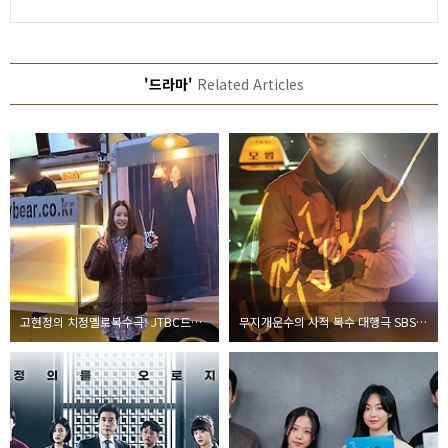
'드라마'
Related Articles
고현정의 치정멜로복수극! JTBC드라마 너를 닮은 사람
무지개운수의 사적 복수 대행극 SBS 새 금토드라마 모범택시