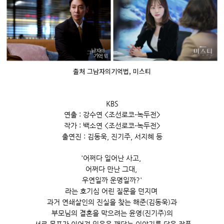
출처 그남자의기억법, 미스티
KBS
연출 : 강수연 <
조선로코-녹두전>
작가 : 백소연 <조선로코-녹두전>
출연진 : 김동욱, 진기주, 서지혜 등
'어쩌다 일어난 사고,
어쩌다 만난 그대,
우연일까 운명일까?'
라는 호기심 어린 질문을 던지며
과거 연쇄살인의 진실을 찾는 해준(김동욱)과
부모님의 결혼을 막으려는 윤영(진기주)의