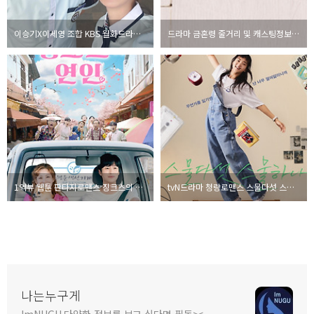
이승기X이세영 조합 KBS 월화드라마 법대로 사랑하라
드라마 금혼령 줄거리 및 캐스팅정보(박주현, 김영대, 김우석, 김민주, 기리보이?)
1억뷰 웹툰 판타지로맨스 징크스의 연인
tvN드라마 청량로맨스 스물다섯 스물하나 티저영상 및 기획의도
나는누구게