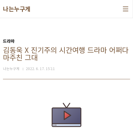
본문 바로가기
나는누구게
드라마
김동욱 X 진기주의 시간여행 드라마 어쩌다
마주친 그대
나는누구게
2022. 6. 17. 15:11