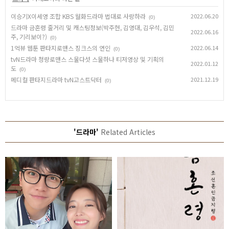
이승기X이세영 조합 KBS 월화드라마 법대로 사랑하라
2022.06.20
(0)
드라마 금혼령 줄거리 및 캐스팅정보(박주현, 김영대, 김우석, 김민
2022.06.16
주, 기리보이?)
(0)
1억뷰 웹툰 판타지로맨스 징크스의 연인
2022.06.14
(0)
tvN드라마 청량로맨스 스물다섯 스물하나 티저영상 및 기획의
2022.01.12
도
(0)
메디컬 판타지드라마 tvN고스트닥터
2021.12.19
(0)
'드라마'
Related Articles