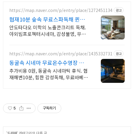
https://map.naver.com/p/entry/place/1272451134
광고
협재10분 숲속 무료스파독채 퀸침
대 2개 가족/커플 독채
안도타다오 미학의 노출콘크리트 독채.
야외빔프로젝터시네마, 감성불멍, 무료
야외스파 퀸침대2개 여유로운 숙면. 프
리미엄 오베스 어메니티, 캡슐커피완비.
먼지없는 청결
https://map.naver.com/p/entry/place/1435332731
광고
동굴속 시네마 무료온수수영장 독
특하고 아늑한 나만의아지트
추가비용 0원, 동굴속 시네마틱 휴식. 협
재해변10분, 힙한 감성독채, 무료바베큐
감성독채,동굴의 아늑함 풀사이드 시네
마의 낭만. 잊지못할 태교여행&커플여
행의 완성
5
구독하기
'
드라마
' 카테고리의 다른 글