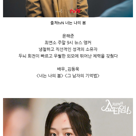
출처tvN 너는 나의 봄
윤해준
최연소 주말 9시 뉴스 앵커
냉철하고 직선적인 성격의 소유자
두뇌 회전이 빠르고 우월한 외모에 뛰어난 체력을 갖췄다
배우_김동욱
<너는 나의 봄> <그 남자의 기억법>