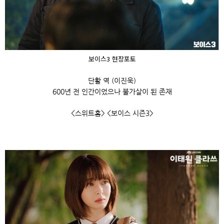
보이스3 현장포토
단활 역 (이진욱)
600년 전 인간이었으나 불가살이 된 존재
<스위트홈> <보이스 시즌3>