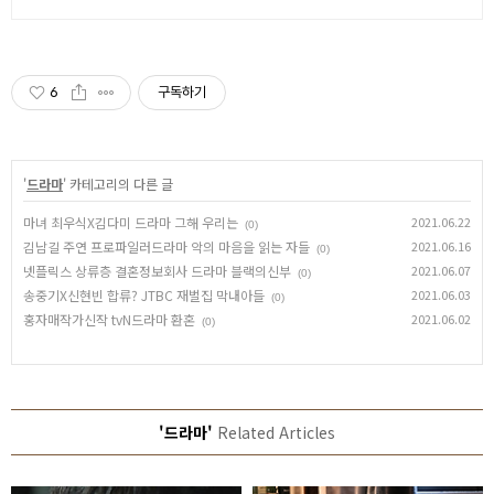
6
구독하기
'
드라마
' 카테고리의 다른 글
마녀 최우식X김다미 드라마 그해 우리는
2021.06.22
(0)
김남길 주연 프로파일러드라마 악의 마음을 읽는 자들
2021.06.16
(0)
넷플릭스 상류층 결혼정보회사 드라마 블랙의신부
2021.06.07
(0)
송중기X신현빈 합류? JTBC 재벌집 막내아들
2021.06.03
(0)
홍자매작가신작 tvN드라마 환혼
2021.06.02
(0)
'드라마'
Related Articles