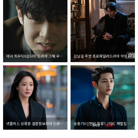
마녀 최우식X김다미 드라마 그해 우리는
김남길 주연 프로파일러드라마 악의 마음을 읽는 자들
넷플릭스 상류층 결혼정보회사 드라마 블랙의신부
송중기X신현빈 합류? JTBC 재벌집 막내아들