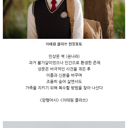
이태원 클라쓰 현장포토
민상운 역 (권나라)
과거 불가살이었으나 인간으로 환생한 존재
상운은 비극적인 사건을 겪은 후
이름과 신분을 바꾸며
조용히 숨어 살면서도
가족을 지키기 위해 복수할 방법을 찾아 나선다
<암행어사> <이태원 클라쓰>